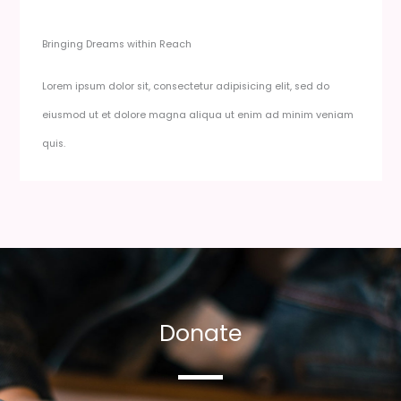
Bringing Dreams within Reach​
Lorem ipsum dolor sit, consectetur adipisicing elit, sed do
eiusmod ut et dolore magna aliqua ut enim ad minim veniam
quis.
Donate