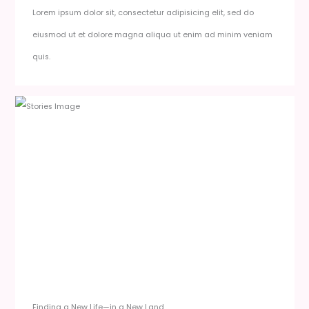
Lorem ipsum dolor sit, consectetur adipisicing elit, sed do
eiusmod ut et dolore magna aliqua ut enim ad minim veniam
quis.
Finding a New Life—in a New Land​